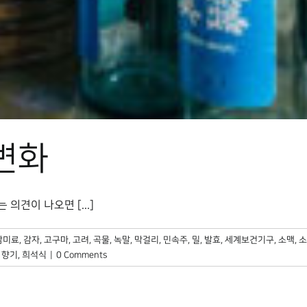
 변화
자는 의견이 나오면 [...]
감미료
,
감자
,
고구마
,
고려
,
곡물
,
녹말
,
막걸리
,
민속주
,
밀
,
발효
,
세계보건기구
,
소맥
,
소
,
향기
,
희석식
|
0 Comments