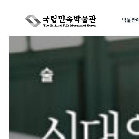
Skip
to
박물관
content