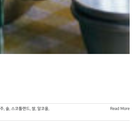
주
,
술
,
스코틀랜드
,
쌀
,
알코올
,
Read More