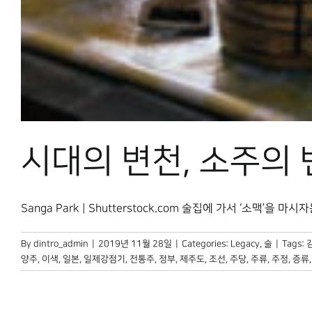
시대의 변천, 소주의
Sanga Park | Shutterstock.com 술집에 가서 ‘소맥’을 마시
By
dintro_admin
|
2019년 11월 28일
|
Categories:
Legacy
,
술
|
Tags:
양주
,
이색
,
일본
,
일제강점기
,
전통주
,
정부
,
제주도
,
조선
,
주당
,
주류
,
주정
,
증류