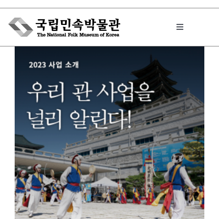
Skip
to
Toggle
content
Navigation
박물관에서는
민속이야기
민속 인사이드
원문보기 PDF