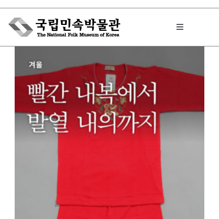
Skip
to
Toggle
content
Navigation
박물관에서는
민속이야기
민속 인사이드
원문보기 PDF