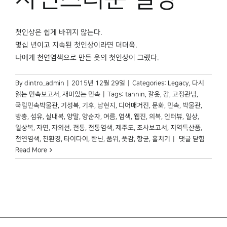
첫인상은 쉽게 바뀌지 않는다.
몇십 년이고 지속된 첫인상이라면 더더욱.
나에게 천연염색으로 만든 옷의 첫인상이 그랬다.
By
dintro_admin
|
2015년 12월 29일
|
Categories:
Legacy
,
다시
읽는 민속보고서
,
재미있는 민속
|
Tags:
tannin
,
갈옷
,
감
,
고정관념
,
국립민속박물관
,
기성복
,
기후
,
남현지
,
디어매거진
,
문화
,
민속
,
박물관
,
방충
,
섬유
,
실내복
,
양말
,
양순자
,
여름
,
염색
,
웹진
,
의복
,
인터뷰
,
일상
,
일상복
,
자연
,
자외선
,
전통
,
전통염색
,
제주도
,
조사보고서
,
지역특산품
,
자연의
천연염색
,
친환경
,
타이다이
,
탄닌
,
품위
,
풋감
,
항균
,
홀치기
|
댓글 닫힘
색,
Read More
자연스러운
일상