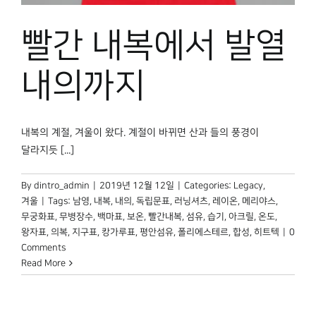
박물관 홈페이지
빨간 내복에서 발열
내의까지
내복의 계절, 겨울이 왔다. 계절이 바뀌면 산과 들의 풍경이
달라지듯 [...]
By
dintro_admin
|
2019년 12월 12일
|
Categories:
Legacy
,
겨울
|
Tags:
남영
,
내복
,
내의
,
독립문표
,
러닝셔츠
,
레이온
,
메리야스
,
무궁화표
,
무병장수
,
백마표
,
보온
,
빨간내복
,
섬유
,
습기
,
아크릴
,
온도
,
왕자표
,
의복
,
지구표
,
캉가루표
,
평안섬유
,
폴리에스테르
,
합성
,
히트텍
|
0
Comments
Read More