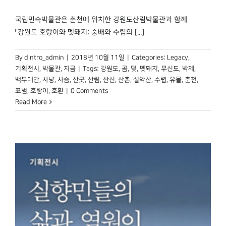
박물관 홈페이지
국립민속박물관은 춘천에 위치한 강원도산림박물관과 함께
「강원도 호랑이와 멧돼지: 숭배와 수렵의 [...]
By
dintro_admin
|
2018년 10월 11일
|
Categories:
Legacy
,
기획전시
,
박물관, 지금
|
Tags:
강원도
,
곰
,
덫
,
멧돼지
,
무신도
,
박제
,
백두대간
,
사냥
,
사슴
,
산굿
,
산림
,
산신
,
산촌
,
설악산
,
수렵
,
유물
,
춘천
,
표범
,
호랑이
,
호환
|
0 Comments
Read More