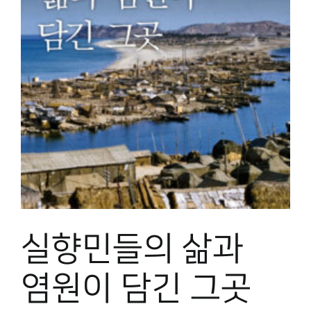
실향민들의 삶과
염원이 담긴 그곳