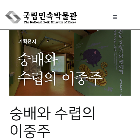
Skip
to
Toggle
content
Navigation
박물관에서는
민속이야기
민속 인사이드
숭배와 수렵의
원문보기 PDF
이중주