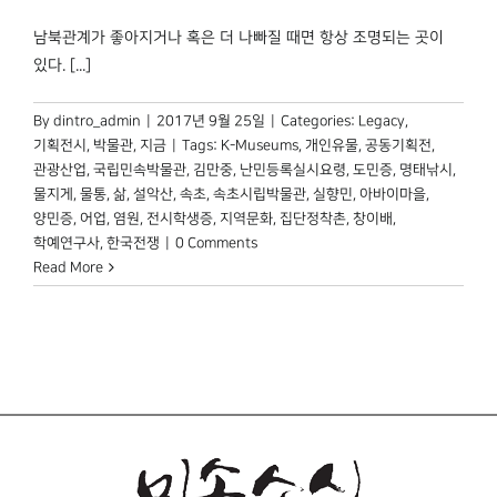
남북관계가 좋아지거나 혹은 더 나빠질 때면 항상 조명되는 곳이
있다. [...]
By
dintro_admin
|
2017년 9월 25일
|
Categories:
Legacy
,
기획전시
,
박물관, 지금
|
Tags:
K-Museums
,
개인유물
,
공동기획전
,
관광산업
,
국립민속박물관
,
김만중
,
난민등록실시요령
,
도민증
,
명태낚시
,
물지게
,
물통
,
삶
,
설악산
,
속초
,
속초시립박물관
,
실향민
,
아바이마을
,
양민증
,
어업
,
염원
,
전시학생증
,
지역문화
,
집단정착촌
,
창이배
,
학예연구사
,
한국전쟁
|
0 Comments
Read More