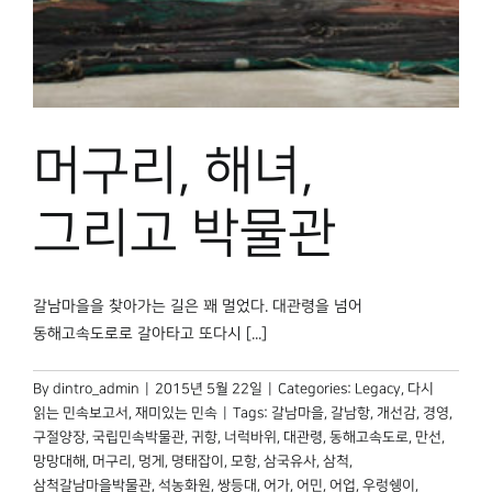
박물관 홈페이지
머구리, 해녀,
그리고 박물관
갈남마을을 찾아가는 길은 꽤 멀었다. 대관령을 넘어
동해고속도로로 갈아타고 또다시 [...]
By
dintro_admin
|
2015년 5월 22일
|
Categories:
Legacy
,
다시
읽는 민속보고서
,
재미있는 민속
|
Tags:
갈남마을
,
갈남항
,
개선감
,
경영
,
구절양장
,
국립민속박물관
,
귀항
,
너럭바위
,
대관령
,
동해고속도로
,
만선
,
망망대해
,
머구리
,
멍게
,
명태잡이
,
모항
,
삼국유사
,
삼척
,
삼척갈남마을박물관
,
석농화원
,
쌍등대
,
어가
,
어민
,
어업
,
우렁쉥이
,