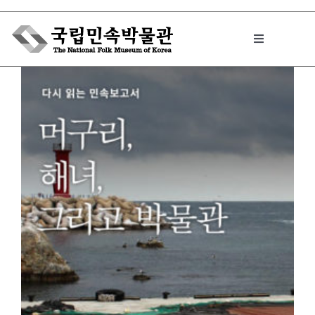
Skip
to
Toggle
content
Navigation
박물관에서는
민속이야기
민속 인사이드
원문보기 PDF