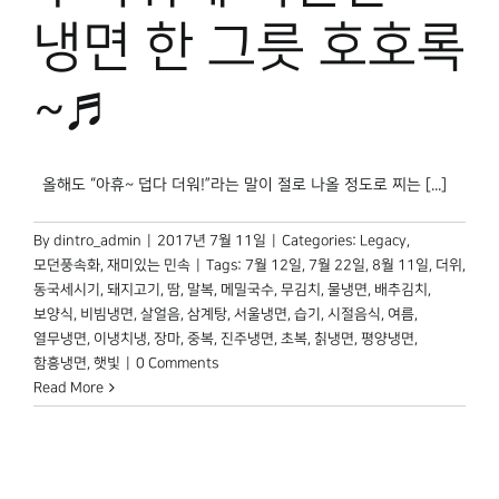
박물관 홈페이지
냉면 한 그릇 호호록
~♬
올해도 “아휴~ 덥다 더워!”라는 말이 절로 나올 정도로 찌는 [...]
By
dintro_admin
|
2017년 7월 11일
|
Categories:
Legacy
,
모던풍속화
,
재미있는 민속
|
Tags:
7월 12일
,
7월 22일
,
8월 11일
,
더위
,
동국세시기
,
돼지고기
,
땀
,
말복
,
메밀국수
,
무김치
,
물냉면
,
배추김치
,
보양식
,
비빔냉면
,
살얼음
,
삼계탕
,
서울냉면
,
습기
,
시절음식
,
여름
,
열무냉면
,
이냉치냉
,
장마
,
중복
,
진주냉면
,
초복
,
칡냉면
,
평양냉면
,
함흥냉면
,
햇빛
|
0 Comments
Read More