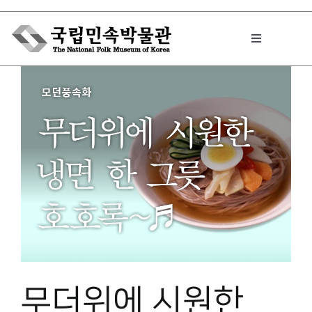
Skip
to
Toggle
content
Navigation
박물관에서는
민속이야기
민속 인사이드
원문보기 PDF
무더위에 시원한