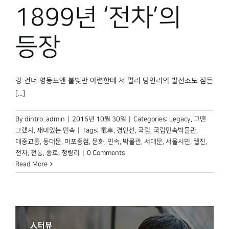
박물관 홈페이지
1899년 ‘전차’의
등장
강 건너 영등포엔 불빛만 아련한데 저 멀리 당인리의 발전소도 잠든
[...]
By
dintro_admin
|
2016년 10월 30일
|
Categories:
Legacy
,
그땐
그랬지
,
재미있는 민속
|
Tags:
電車
,
경인선
,
국립
,
국립민속박물관
,
대중교통
,
동대문
,
마포종점
,
문화
,
민속
,
박물관
,
서대문
,
서울시민
,
웹진
,
전차
,
전통
,
종로
,
청량리
|
0 Comments
Read More