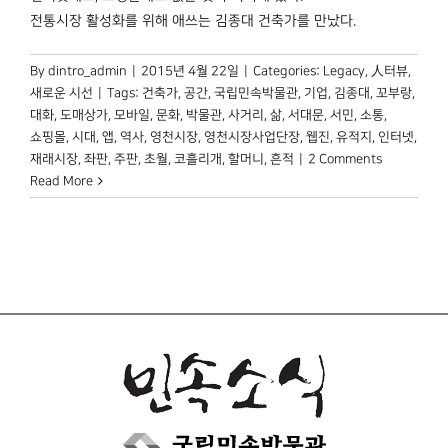
전통시장 활성화를 위해 애쓰는 김종대 건축가를 만났다.
By
dintro_admin
|
2015년 4월 22일
|
Categories:
Legacy
,
人터뷰
,
새로운 시선
|
Tags:
건축가
,
공간
,
국립민속박물관
,
기업
,
김종대
,
꼬부랑
,
대화
,
도매상가
,
모바일
,
문화
,
박물관
,
사거리
,
삶
,
서대문
,
서민
,
소통
,
쇼핑몰
,
시대
,
앱
,
역사
,
영천시장
,
영천시장사업단장
,
웹진
,
유적지
,
인터넷
,
재래시장
,
좌판
,
주판
,
초월
,
코흘리개
,
할머니
,
흔적
|
2 Comments
Read More