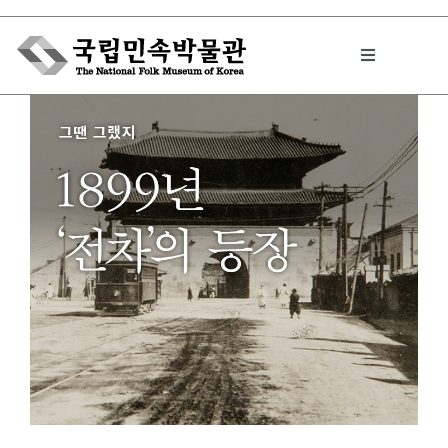
Skip
to
Toggle
content
Navigation
박물관에서는
민속이야기
민속 인사이드
원문보기 PDF