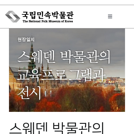
Skip
to
Toggle
content
Navigation
박물관에서는
민속이야기
민속 인사이드
원문보기 PDF
스웨덴​ 박물관의