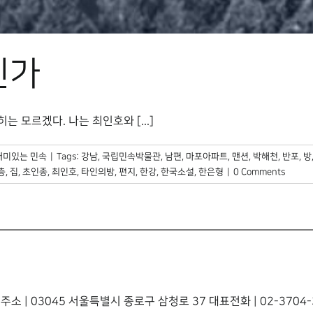
인가
모르겠다. 나는 최인호와 [...]
재미있는 민속
|
Tags:
강남
,
국립민속박물관
,
남편
,
마포아파트
,
맨션
,
박해천
,
반포
,
방
층
,
집
,
초인종
,
최인호
,
타인의방
,
편지
,
한강
,
한국소설
,
한은형
|
0 Comments
주소 | 03045 서울특별시 종로구 삼청로 37 대표전화 | 02-3704-3