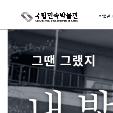
Skip
to
박물관
content