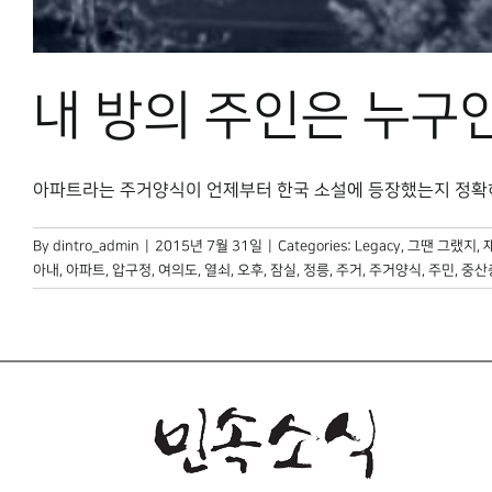
내 방의 주인은 누구
아파트라는 주거양식이 언제부터 한국 소설에 등장했는지 정확히는 
By
dintro_admin
|
2015년 7월 31일
|
Categories:
Legacy
,
그땐 그랬지
,
아내
,
아파트
,
압구정
,
여의도
,
열쇠
,
오후
,
잠실
,
정릉
,
주거
,
주거양식
,
주민
,
중산