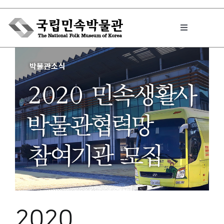
Skip
to
Toggle
content
Navigation
박물관에서는
민속이야기
민속 인사이드
원문보기 PDF
2020