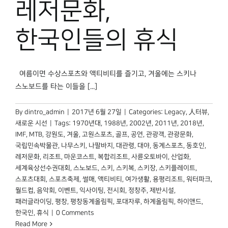
레저문화,
박물관 홈페이지
한국인들의 휴식
여름이면 수상스포츠와 액티비티를 즐기고, 겨울에는 스키나
스노보드를 타는 이들을 [...]
By
dintro_admin
|
2017년 6월 27일
|
Categories:
Legacy
,
人터뷰
,
새로운 시선
|
Tags:
1970년대
,
1988년
,
2002년
,
2011년
,
2018년
,
IMF
,
MTB
,
강원도
,
겨울
,
고원스포츠
,
골프
,
공연
,
관광객
,
관광문화
,
국립민속박물관
,
나무스키
,
나팔바지
,
대관령
,
대야
,
동계스포츠
,
동호인
,
레저문화
,
리조트
,
마운코스트
,
복합리조트
,
사륜오토바이
,
산업화
,
세계육상선수권대회
,
스노보드
,
스키
,
스키복
,
스키장
,
스키플레이트
,
스포츠대회
,
스포츠축제
,
썰매
,
액티비티
,
여가생활
,
용평리조트
,
워터파크
,
월드컵
,
음악회
,
이벤트
,
익사이팅
,
전시회
,
정창주
,
제반시설
,
패러글라이딩
,
평창
,
평창동계올림픽
,
포대자루
,
하계올림픽
,
하이앤드
,
한국인
,
휴식
|
0 Comments
Read More