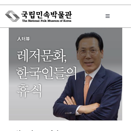
Skip
to
Toggle
content
Navigation
박물관에서는
민속이야기
민속 인사이드
원문보기 PDF