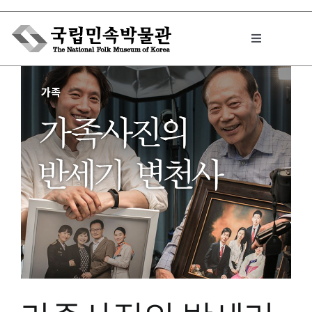
Skip
to
Toggle
content
Navigation
박물관에서는
민속이야기
민속 인사이드
원문보기 PDF