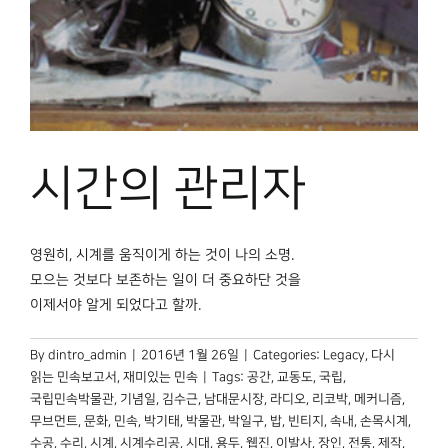
시간의 관리자
영원히, 시계를 움직이게 하는 것이 나의 소명.
모으는 것보다 보존하는 일이 더 중요하단 것을
이제서야 알게 되었다고 할까.
By
dintro_admin
|
2016년 1월 26일
|
Categories:
Legacy
,
다시
읽는 민속보고서
,
재미있는 민속
|
Tags:
공간
,
교동도
,
국립
,
국립민속박물관
,
기념일
,
김수근
,
남대문시장
,
라디오
,
리코박
,
메커니즘
,
무브먼트
,
문화
,
민속
,
박기태
,
박물관
,
박일구
,
밥
,
빈티지
,
속내
,
손목시계
,
수공
,
수리
,
시계
,
시계수리공
,
시대
,
용두
,
웹진
,
이발사
,
장인
,
전통
,
제작
,