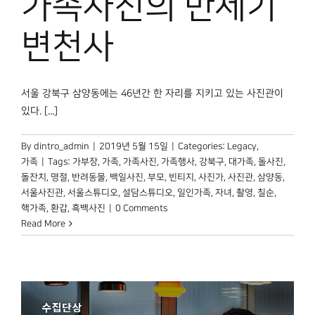
가족사진의 반세기
박물관 홈페이지
변천사
서울 강북구 삼양동에는 46년간 한 자리를 지키고 있는 사진관이
있다. [...]
By
dintro_admin
|
2019년 5월 15일
|
Categories:
Legacy
,
가족
|
Tags:
가부장
,
가족
,
가족사진
,
가족행사
,
강북구
,
대가족
,
돌사진
,
돌잔치
,
명절
,
반려동물
,
백일사진
,
부모
,
빈티지
,
사진가
,
사진관
,
삼양동
,
서울사진관
,
서울스튜디오
,
설담스튜디오
,
일인가족
,
자녀
,
촬영
,
칠순
,
핵가족
,
환갑
,
흑백사진
|
0 Comments
Read More