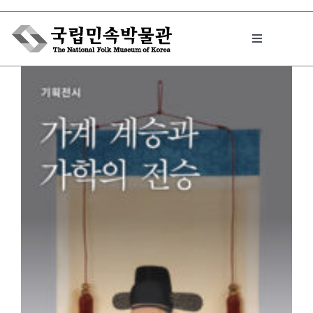
Skip
to
Toggle
content
Navigation
박물관에서는
민속이야기
민속 인사이드
원문보기 PDF