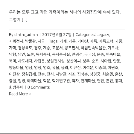
우리는 모두 크고 작던 가족이라는 하나의 사회집단에 속해 있다.
그렇게 [...]
By
dintro_admin
|
2017년 6월 27일
|
Categories:
Legacy
,
기획전시
,
박물관, 지금
|
Tags:
가계
,
가문
,
가야산
,
가족
,
가족코너
,
가풍
,
가학
,
경상북도
,
경주
,
계승
,
고문서
,
공조판서
,
국립민속박물관
,
기로사
,
낙향
,
남인
,
노론
,
독서종자
,
독서종자실
,
만귀정
,
무괴심
,
문중
,
민속마을
,
북미
,
사도세자
,
사립문
,
상설전시실
,
성산이씨
,
성주
,
순조
,
시아첩
,
안동
,
양동마을
,
영남
,
영정
,
영조
,
유물
,
응와
,
이규진
,
이석문
,
이승희
,
이원조
,
이진상
,
장원급제
,
전승
,
전시
,
지방관
,
지조
,
집성촌
,
창경궁
,
최순권
,
출산
,
충절
,
침병
,
하회마을
,
학문
,
학예연구관
,
학자
,
한개마을
,
현판
,
혼인
,
홍패
,
회방홍패
|
0 Comments
Read More