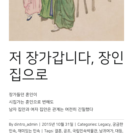
박물관 홈페이지
저 장가갑니다, 장인
집으로
장가들던 혼인이
시집가는 혼인으로 변해도
남자 집안과 여자 집안은 관계는 여전히 긴밀했다
By
dintro_admin
|
2015년 10월 31일
|
Categories:
Legacy
,
궁금한
민속
,
재미있는 민속
|
Tags:
결혼
,
공조
,
국립민속박물관
,
남귀여가
,
대등
,