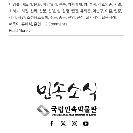
대명률
,
며느리
,
문화
,
미암일기
,
민속
,
박혁거세
,
방
,
부계
,
상호의존
,
서얼
,
소서노
,
시집
,
신라
,
신분
,
신행
,
실
,
알영
,
웹진
,
유희춘
,
이순구
,
이혼
,
입장
,
장가
,
장인
,
조선왕조실록
,
주몽
,
중국
,
친영
,
친정
,
칠거지악
,
합근지례
,
해묵이
,
혼례식
,
혼인
|
2 Comments
Read More