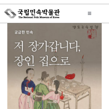
Skip
to
Toggle
content
Navigation
박물관에서는
민속이야기
민속 인사이드
원문보기 PDF