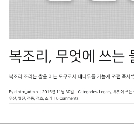
복조리, 무엇에 쓰는
복조리 조리는 쌀을 이는 도구로서 대나무를 가늘게 쪼갠 죽사竹絲로
By
dintro_admin
|
2016년 11월 30일
|
Categories:
Legacy
,
무엇에 쓰는
우산
,
웹진
,
전통
,
정초
,
조리
|
0 Comments