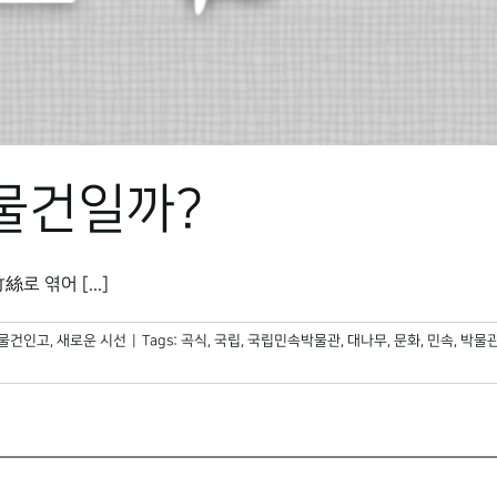
 물건일까?
 엮어 [...]
 물건인고
,
새로운 시선
|
Tags:
곡식
,
국립
,
국립민속박물관
,
대나무
,
문화
,
민속
,
박물