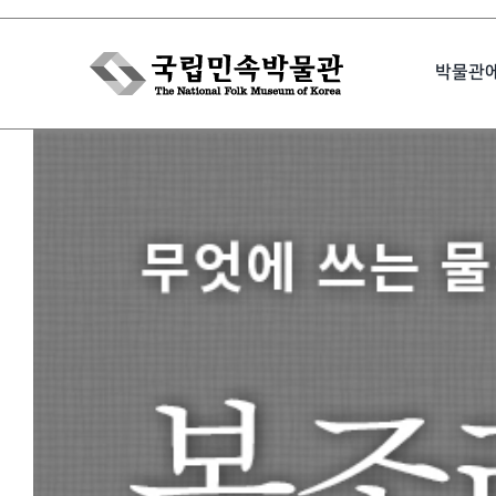
Skip
to
박물관
content