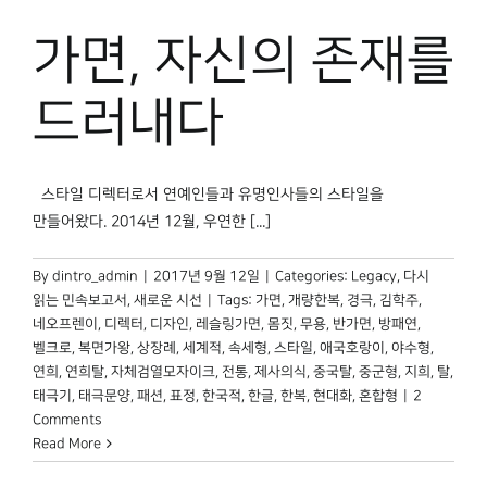
박물관 홈페이지
가면, 자신의 존재를
드러내다
스타일 디렉터로서 연예인들과 유명인사들의 스타일을
만들어왔다. 2014년 12월, 우연한 [...]
By
dintro_admin
|
2017년 9월 12일
|
Categories:
Legacy
,
다시
읽는 민속보고서
,
새로운 시선
|
Tags:
가면
,
개량한복
,
경극
,
김학주
,
네오프렌이
,
디렉터
,
디자인
,
레슬링가면
,
몸짓
,
무용
,
반가면
,
방패연
,
벨크로
,
복면가왕
,
상장례
,
세계적
,
속세형
,
스타일
,
애국호랑이
,
야수형
,
연희
,
연희탈
,
자체검열모자이크
,
전통
,
제사의식
,
중국탈
,
중군형
,
지희
,
탈
,
태극기
,
태극문양
,
패션
,
표정
,
한국적
,
한글
,
한복
,
현대화
,
혼합형
|
2
Comments
Read More