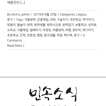
박물관 홈페이지
재충전의 [...]
By
dintro_admin
|
2019년 8월 29일
|
Categories:
Legacy
,
휴가
|
Tags:
겨울방학
,
곤충채집
,
과외
,
구슬치기
,
국민학교
,
딱지치기
,
맞벌이
,
물놀이
,
방학
,
방학생활
,
방학시간표
,
방학일기
,
보통학교
,
성적표
,
소학교
,
식물채집
,
썰매타기
,
야영장
,
여름방학
,
여행
,
원두막
,
제기차기
,
초등학교
,
친척
,
친환경
,
캠핑
,
탐구생활
,
학원
,
핵가족
,
휴가
|
0
Comments
Read More