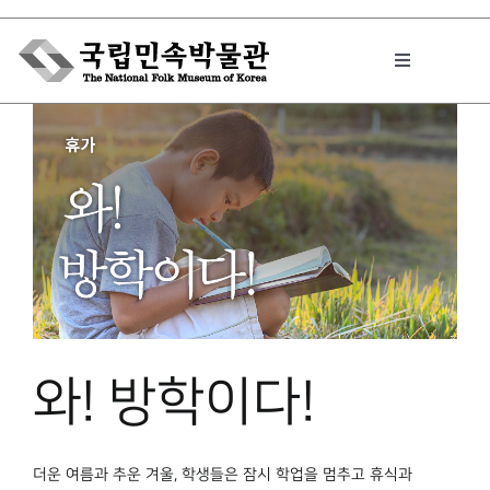
Skip
to
Toggle
content
Navigation
박물관에서는
민속이야기
민속 인사이드
와! 방학이다!
원문보기 PDF
더운 여름과 추운 겨울, 학생들은 잠시 학업을 멈추고 휴식과