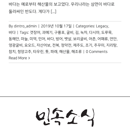
박물관 홈페이지
바다는 예로부터 해산물의 보고였다. 우리나라는 삼면이 바다로
둘러싸인 반도다. 게다가 [...]
By
dintro_admin
|
2019년 10월 17일
|
Categories:
Legacy
,
바다
|
Tags:
갯장어
,
과메기
,
구룡포
,
굴비
,
김
,
녹차
,
다시마
,
도루묵
,
동해안
,
마늘
,
미역
,
민어
,
바다
,
방어
,
뱃살
,
보리굴비
,
어촌
,
어패류
,
연안
,
영광굴비
,
요오드
,
자산어보
,
전복
,
정약전
,
제주도
,
조기
,
주꾸미
,
지리탕
,
참치
,
청양고추
,
타우린
,
톳
,
파래
,
해산물
,
해조류
|
0 Comments
Read More