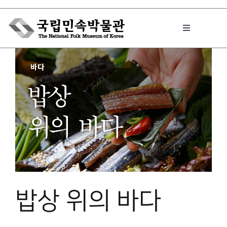
Skip
to
Toggle
content
Navigation
박물관에서는
민속이야기
민속 인사이드
원문보기 PDF
밥상 위의 바다