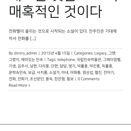
박물관 홈페이지
매혹적인 것이다
전화벨이 울리는 것으로 시작되는 소설이 있다. 안주인은 기대에
차서 전화를 [...]
By
dintro_admin
|
2015년 4월 15일
|
Categories:
Legacy
,
그땐
그랬지
,
재미있는 민속
|
Tags:
telephone
,
국립민속박물관
,
그레이엄벨
,
기생
,
김주사
,
남편
,
다리풍
,
단편
,
담담
,
댕기
,
덕률풍
,
덕진풍
,
득률풍
,
문학속민속
,
보급
,
사치품
,
소설가
,
아내
,
어화통
,
염상섭
,
웹진
,
전어기
,
전화
,
전화기
,
조선문단
,
풍속
,
한은형
,
횡보
|
0 Comments
Read More