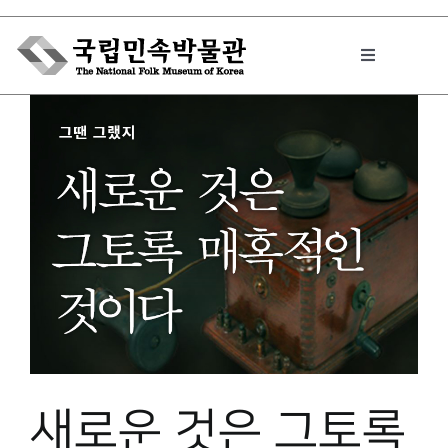
Skip
to
Toggle
content
Navigation
박물관에서는
민속이야기
민속 인사이드
원문보기 PDF
새로운 것은 그토록