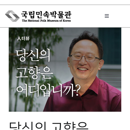
Skip
to
Toggle
content
Navigation
박물관에서는
민속이야기
민속 인사이드
원문보기 PDF
당신의 고향은