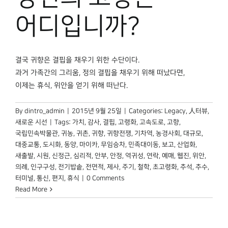
박물관 홈페이지
어디입니까?
결국 귀향은 결핍을 채우기 위한 수단이다.
과거 가족간의 그리움, 정의 결핍을 채우기 위해 떠났다면,
이제는 휴식, 위안을 얻기 위해 떠난다.
By
dintro_admin
|
2015년 9월 25일
|
Categories:
Legacy
,
人터뷰
,
새로운 시선
|
Tags:
가치
,
감사
,
결핍
,
고령화
,
고속도로
,
고향
,
국립민속박물관
,
귀농
,
귀촌
,
귀향
,
귀향전쟁
,
기차역
,
농경사회
,
대규모
,
대중교통
,
도시화
,
동양
,
마이카
,
무임승차
,
민족대이동
,
보고
,
산업화
,
새출발
,
시원
,
신정근
,
심리적
,
안부
,
안정
,
역귀성
,
연락
,
예매
,
웹진
,
위안
,
의례
,
인구구성
,
전기밥솥
,
전면적
,
제사
,
주기
,
철학
,
초고령화
,
추석
,
추수
,
터미널
,
통신
,
편지
,
휴식
|
0 Comments
Read More