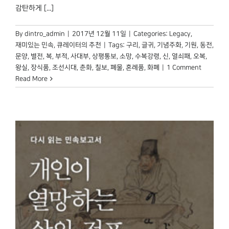
감탄하게 [...]
By
dintro_admin
|
2017년 12월 11일
|
Categories:
Legacy
,
재미있는 민속
,
큐레이터의 추천
|
Tags:
구리
,
글귀
,
기념주화
,
기원
,
동전
,
문양
,
별전
,
복
,
부적
,
사대부
,
상평통보
,
소망
,
수복강령
,
신
,
열쇠패
,
오복
,
왕실
,
장식품
,
조선시대
,
춘화
,
칠보
,
폐물
,
혼례품
,
화폐
|
1 Comment
Read More