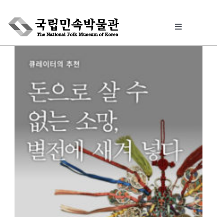
Skip
to
Toggle
content
Navigation
박물관에서는
민속이야기
민속 인사이드
원문보기 PDF