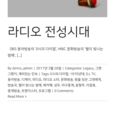
박물관 홈페이지
라디오 전성시대
DBS 동아방송의 ‘0시의 다이얼’, MBC 문화방송의 ‘별이 빛나는
밤에’, [...]
By
dintro_admin
|
2017년 3월 28일
|
Categories:
Legacy
,
그땐
그랬지
,
재미있는 민속
|
Tags:
0시의 다이얼
,
1970년대
,
DJ
,
TV
,
동아방송
,
디제이
,
라디오
,
라디오 스타
,
문화방송
,
밤을 잊은 그대에게
,
방송국
,
별이 빛나는 밤에
,
북카페
,
성우
,
야구중계
,
윤형주
,
이광표
,
중계방송
,
트랜지스터
,
프로그램
|
0 Comments
Read More