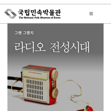
Skip
to
Toggle
content
Navigation
박물관에서는
민속이야기
민속 인사이드
원문보기 PDF