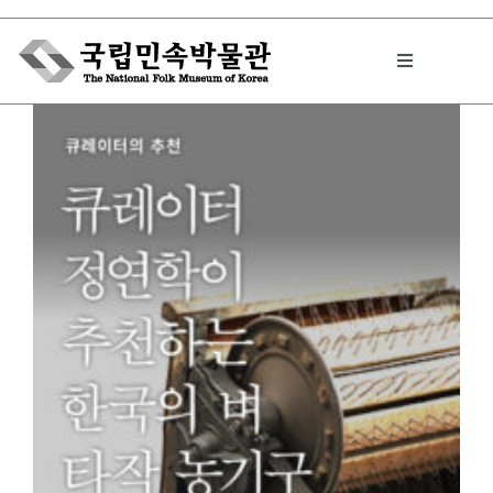
Skip
to
Toggle
content
Navigation
박물관에서는
민속이야기
민속 인사이드
원문보기 PDF