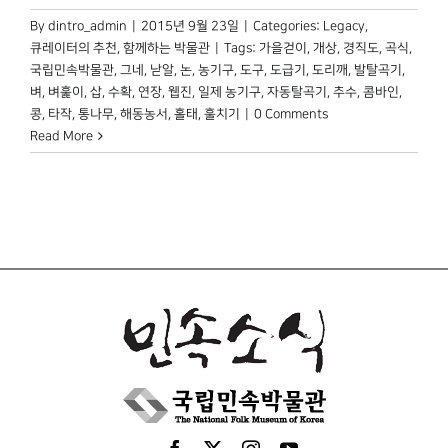
By
dintro_admin
|
2015년 9월 23일
|
Categories:
Legacy
,
큐레이터의 추천
,
함께하는 박물관
|
Tags:
가을걷이
,
개상
,
경직도
,
곡식
,
국립민속박물관
,
그네
,
낟알
,
논
,
농기구
,
도구
,
도급기
,
도리깨
,
발탈곡기
,
벼
,
벼훑이
,
삽
,
수확
,
연장
,
웹진
,
일제 농기구
,
자동탈곡기
,
추수
,
콤바인
,
콩
,
타작
,
통나무
,
해동농서
,
홀태
,
훌치기
|
0 Comments
Read More