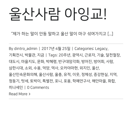
박물관 홈페이지
울산사람 아잉교!
“제가 하는 말이 안동 말하고 울산 말이 마구 섞여가지고 [...]
By
dintro_admin
|
2017년 4월 25일
|
Categories:
Legacy
,
기획전시
,
박물관, 지금
|
Tags:
20주년
,
광역시
,
근로자
,
기술
,
달천철장
,
대도시
,
마을지도
,
문화
,
박혜령
,
반구대암각화
,
방어진
,
방어회
,
사람
,
삼한시대
,
소외
,
수용
,
억양
,
역사
,
오카야마현
,
외지인
,
울산
,
울산민속문화의해
,
울산사람
,
울총
,
유적
,
이웃
,
정체성
,
증강현실
,
지역
,
청동기
,
텃세
,
토박이
,
특별전
,
포니
,
포용
,
학예연구사
,
해안마을
,
화합
,
히나세인
|
0 Comments
Read More