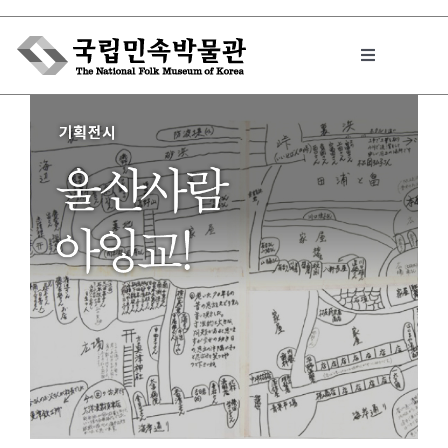
Skip
to
Toggle
content
Navigation
박물관에서는
민속이야기
민속 인사이드
원문보기 PDF