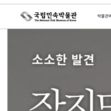
Skip
to
박물관
content