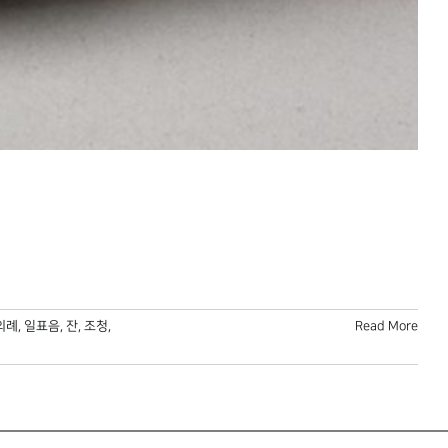
의례
,
일표음
,
잔
,
조청
,
Read More