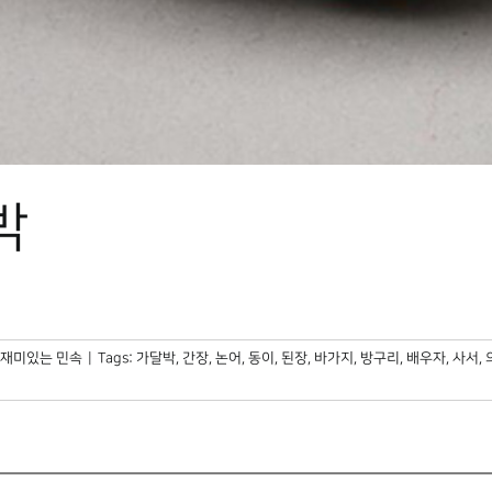
박
재미있는 민속
|
Tags:
가달박
,
간장
,
논어
,
동이
,
된장
,
바가지
,
방구리
,
배우자
,
사서
,