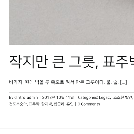
작지만 큰 그릇, 표주
바가지. 원래 박을 두 쪽으로 켜서 만든 그릇이다. 물, 술, [...]
By
dintro_admin
|
2018년 10월 11일
|
Categories:
Legacy
,
소소한 발견
,
천도복숭아
,
표주박
,
함지박
,
합근례
,
혼인
|
0 Comments