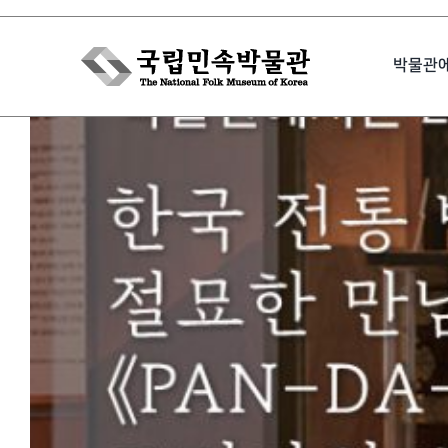
Skip
to
박물관
content