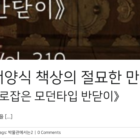
서양식 책상의 절묘한 만
을 사로잡은 모던타입 반닫이》
...]
ags:
박물관에서는2
|
0 Comments