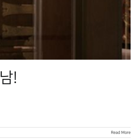
남!
Read More