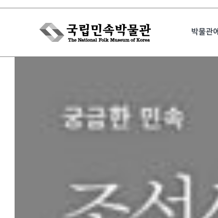
Skip
to
박물관
content