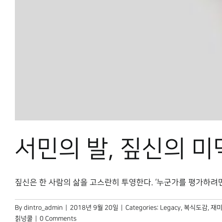
서민의 발, 짚신의 미
짚신은 한 사람의 삶을 고스란히 투영한다. ‘누군가를 평가하려면 그
By
dintro_admin
|
2018년 9월 20일
|
Categories:
Legacy
,
복식도감
,
재미
칡넝쿨
|
0 Comments