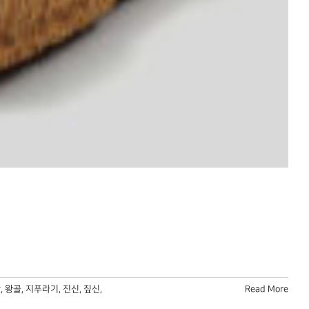
장
,
왕골
,
지푸라기
,
진신
,
짚신
,
Read More