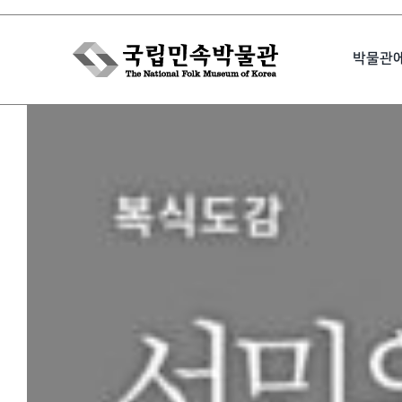
Skip
to
박물관
content