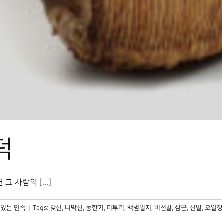
덕
 사람의 [...]
있는 민속
|
Tags:
갖신
,
나막신
,
농한기
,
미투리
,
백범일지
,
버선발
,
삼끈
,
신발
,
오일