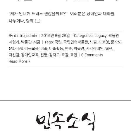
박물관 홈페이지
“제가 안내해 드려도 괜찮을까요?” 여러분은 장애인과 대화를
나누거나, 함께 [...]
By
dintro_admin
|
2016년 5월 25일
|
Categories:
Legacy
,
박물관
체험기
,
박물관, 지금
|
Tags:
국립
,
국립민속박물관
,
느낌
,
드로잉
,
문자도
,
문화
,
문화나눔교육
,
미술
,
미술활동
,
민속
,
박물관
,
시각장애인
,
웹진
,
자신감
,
장애인교육
,
전통
,
점자도
,
촉감
,
표현
|
0 Comments
Read More