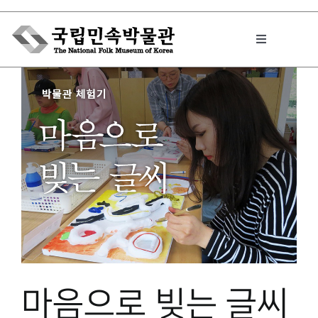
Skip
to
Toggle
content
Navigation
박물관에서는
민속이야기
민속 인사이드
원문보기 PDF
마음으로 빚는 글씨