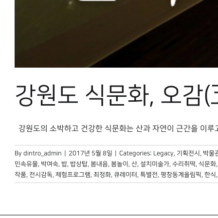
강원도 식문화, 오감
강원도의 소박하고 건강한 식문화는 산과 자연이 근간을 이루고 있다
By
dintro_admin
|
2017년 5월 8일
|
Categories:
Legacy
,
기획전시
,
박물관
민속유물
,
박여숙
,
밥
,
밥상탑
,
봄내음
,
봄놀이
,
산
,
설치미술가
,
수리취떡
,
식문화
작품
,
전시감독
,
체험프로그램
,
최정화
,
큐레이터
,
특별전
,
평창동계올림픽
,
한식