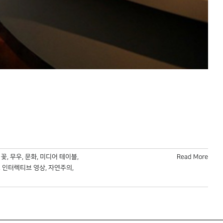
,
꽃
,
무우
,
문화
,
미디어 테이블
,
Read More
,
인터렉티브 영상
,
자연주의
,