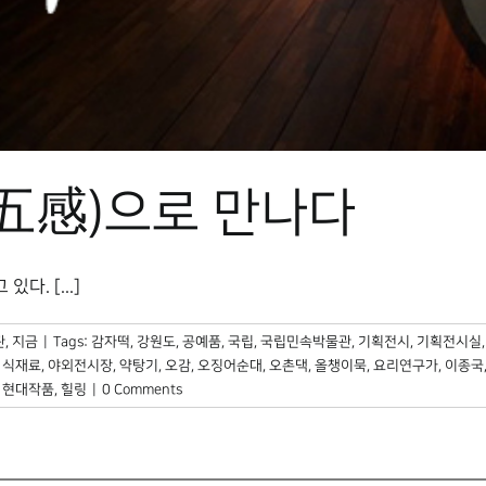
(五感)으로 만나다
. [...]
, 지금
|
Tags:
감자떡
,
강원도
,
공예품
,
국립
,
국립민속박물관
,
기획전시
,
기획전시실
,
식재료
,
야외전시장
,
약탕기
,
오감
,
오징어순대
,
오촌댁
,
올챙이묵
,
요리연구가
,
이종국
,
현대작품
,
힐링
|
0 Comments