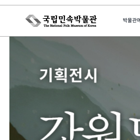
Skip
to
박물관
content