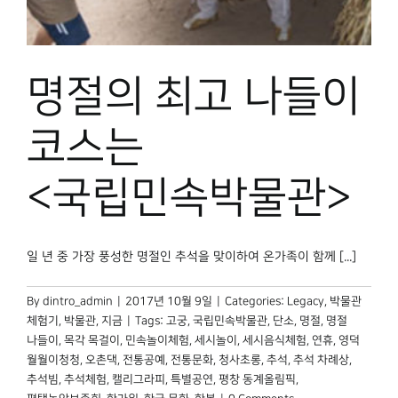
박물관 홈페이지
명절의 최고 나들이
코스는
<국립민속박물관>
일 년 중 가장 풍성한 명절인 추석을 맞이하여 온가족이 함께 [...]
By
dintro_admin
|
2017년 10월 9일
|
Categories:
Legacy
,
박물관
체험기
,
박물관, 지금
|
Tags:
고궁
,
국립민속박물관
,
단소
,
명절
,
명절
나들이
,
목각 목걸이
,
민속놀이체험
,
세시놀이
,
세시음식체험
,
연휴
,
영덕
월월이청청
,
오촌댁
,
전통공예
,
전통문화
,
청사초롱
,
추석
,
추석 차례상
,
추석빔
,
추석체험
,
캘리그라피
,
특별공연
,
평창 동계올림픽
,