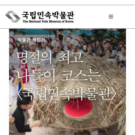
Skip
to
Toggle
content
Navigation
박물관에서는
민속이야기
민속 인사이드
원문보기 PDF