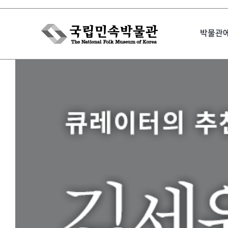
Skip
to
박물관
content