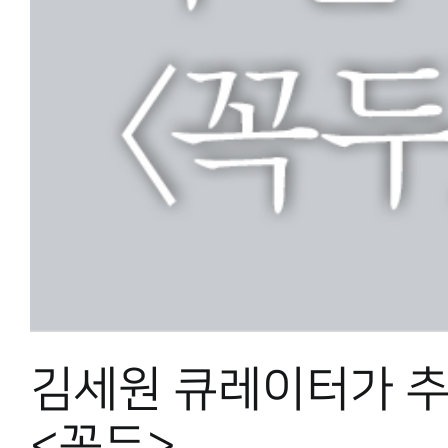
김세원 큐레이터가 
<꼭두>