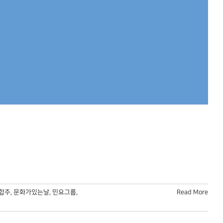
합주
,
문화가있는날
,
민요그룹
,
Read More