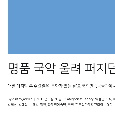
명품 국악 울려 퍼지
매월 마지막 주 수요일은 ‘문화가 있는 날’로 국립민속박물관에서는
By
dintro_admin
|
2015년 5월 26일
|
Categories:
Legacy
,
박물관 소식
,
박덕상
,
박애리
,
수요일
,
웹진
,
타무천예술단
,
퓨전
,
한푸리가무악코리아
|
0 Co