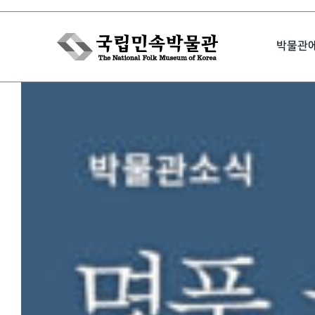
Skip
to
박물관
content