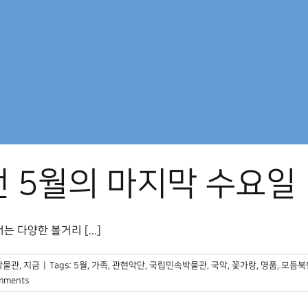
던 5월의 마지막 수요일
 다양한 볼거리 [...]
박물관, 지금
|
Tags:
5월
,
가족
,
관현악단
,
국립민속박물관
,
국악
,
꽃가랑
,
명품
,
모듬북
mments