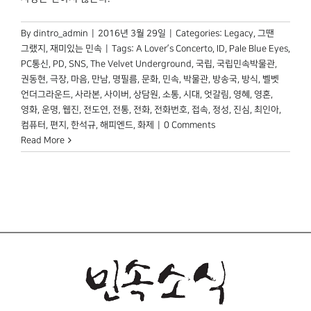
박물관 홈페이지
By
dintro_admin
|
2016년 3월 29일
|
Categories:
Legacy
,
그땐
그랬지
,
재미있는 민속
|
Tags:
A Lover’s Concerto
,
ID
,
Pale Blue Eyes
,
PC통신
,
PD
,
SNS
,
The Velvet Underground
,
국립
,
국립민속박물관
,
권동현
,
극장
,
마음
,
만남
,
명필름
,
문화
,
민속
,
박물관
,
방송국
,
방식
,
벨벳
언더그라운드
,
사라본
,
사이버
,
상담원
,
소통
,
시대
,
엇갈림
,
영혜
,
영혼
,
영화
,
운명
,
웹진
,
전도연
,
전통
,
전화
,
전화번호
,
접속
,
정성
,
진심
,
최인아
,
컴퓨터
,
편지
,
한석규
,
해피엔드
,
화제
|
0 Comments
Read More