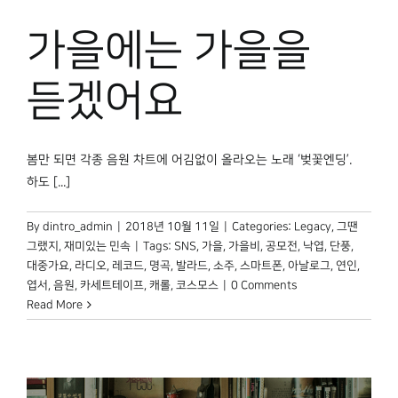
박물관 홈페이지
가을에는 가을을
듣겠어요
봄만 되면 각종 음원 차트에 어김없이 올라오는 노래 ‘벚꽃엔딩’.
하도 [...]
By
dintro_admin
|
2018년 10월 11일
|
Categories:
Legacy
,
그땐
그랬지
,
재미있는 민속
|
Tags:
SNS
,
가을
,
가을비
,
공모전
,
낙엽
,
단풍
,
대중가요
,
라디오
,
레코드
,
명곡
,
발라드
,
소주
,
스마트폰
,
아날로그
,
연인
,
엽서
,
음원
,
카세트테이프
,
캐롤
,
코스모스
|
0 Comments
Read More