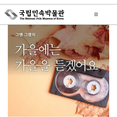
Skip
to
Toggle
content
Navigation
박물관에서는
민속이야기
민속 인사이드
원문보기 PDF