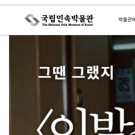
Skip
to
박물관
content