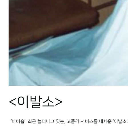
<이발소>
‘바버숍’. 최근 늘어나고 있는, 고품격 서비스를 내세운 ‘이발소’의 