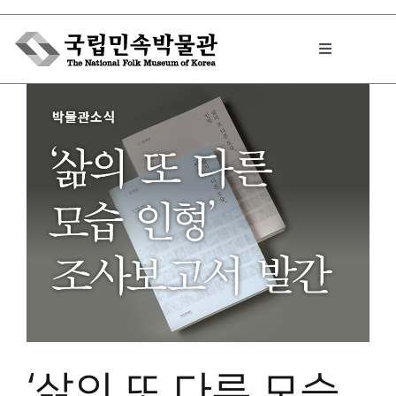
Skip
to
Toggle
content
Navigation
박물관에서는
민속이야기
민속 인사이드
원문보기 PDF
‘삶의 또 다른 모습