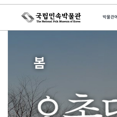
Skip
to
박물관
content