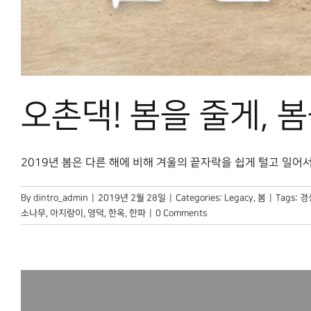
오촌댁! 봄을 줄게, 봄
2019년 봄은 다른 해에 비해 겨울의 끝자락을 쉽게 털고 일어서는 
By
dintro_admin
|
2019년 2월 28일
|
Categories:
Legacy
,
봄
|
Tags:
경
소나무
,
아지랑이
,
영덕
,
한옥
,
한파
|
0 Comments