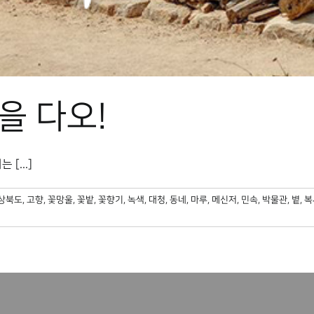
을 다오!
[...]
상북도
,
고향
,
꽃망울
,
꽃밭
,
꽃향기
,
녹색
,
대청
,
동네
,
마루
,
메신저
,
민속
,
박물관
,
볕
,
복