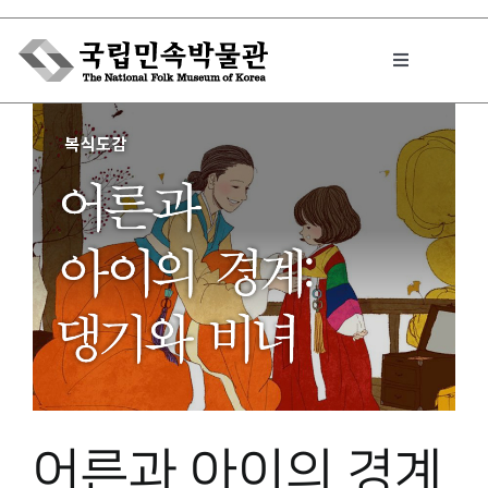
Skip
to
Toggle
content
Navigation
박물관에서는
민속이야기
민속 인사이드
원문보기 PDF
어른과 아이의 경계