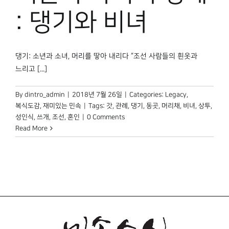
박물관 홈페이지
: 댕기와 비녀
댕기: 소년과 소녀, 머리를 땋아 내리다 “조선 사람들의 흰옷과
느리고 [...]
By
dintro_admin
|
2018년 7월 26일
|
Categories:
Legacy
,
복식도감
,
재미있는 민속
|
Tags:
갓
,
관례
,
댕기
,
동곳
,
머리채
,
비녀
,
상투
,
성인식
,
쓰개
,
조선
,
혼인
|
0 Comments
Read More