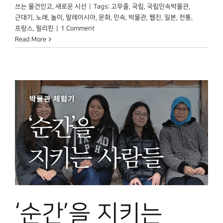
쓰는 물건인고
,
새로운 시선
|
Tags:
고무줄
,
국립
,
국립민속박물관
,
근대기
,
노래
,
놀이
,
말레이시아
,
문화
,
민속
,
박물관
,
웹진
,
일본
,
전통
,
프랑스
,
필리핀
|
1 Comment
Read More
‘순간’을 지키는