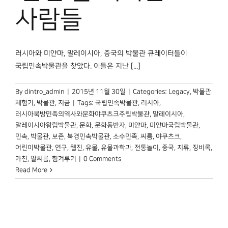
사람들
러시아와 미얀마, 말레이시아, 중국의 박물관 큐레이터들이
국립민속박물관을 찾았다. 이들은 지난 [...]
By
dintro_admin
|
2015년 11월 30일
|
Categories:
Legacy
,
박물관
체험기
,
박물관, 지금
|
Tags:
국립민속박물관
,
러시아
,
러시아북방민족의역사와문화야쿠츠크주립박물관
,
말레이시아
,
말레이시아왕립박물관
,
문화
,
문화동반자
,
미얀마
,
미얀마국립박물관
,
민속
,
박물관
,
보존
,
북경민속박물관
,
소수민족
,
씨름
,
야쿠츠크
,
어린이박물관
,
연구
,
웹진
,
유물
,
유물과학과
,
전통놀이
,
중국
,
지류
,
징비록
,
카친
,
팔씨름
,
힘겨루기
|
0 Comments
Read More