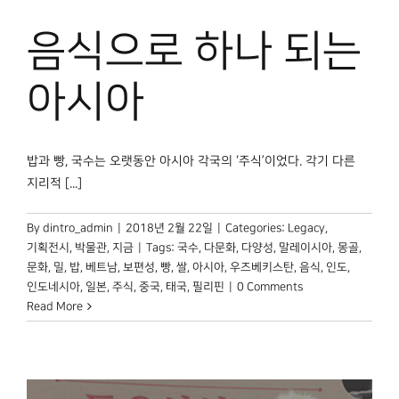
박물관 홈페이지
음식으로 하나 되는
아시아
밥과 빵, 국수는 오랫동안 아시아 각국의 ‘주식’이었다. 각기 다른
지리적 [...]
By
dintro_admin
|
2018년 2월 22일
|
Categories:
Legacy
,
기획전시
,
박물관, 지금
|
Tags:
국수
,
다문화
,
다양성
,
말레이시아
,
몽골
,
문화
,
밀
,
밥
,
베트남
,
보편성
,
빵
,
쌀
,
아시아
,
우즈베키스탄
,
음식
,
인도
,
인도네시아
,
일본
,
주식
,
중국
,
태국
,
필리핀
|
0 Comments
Read More