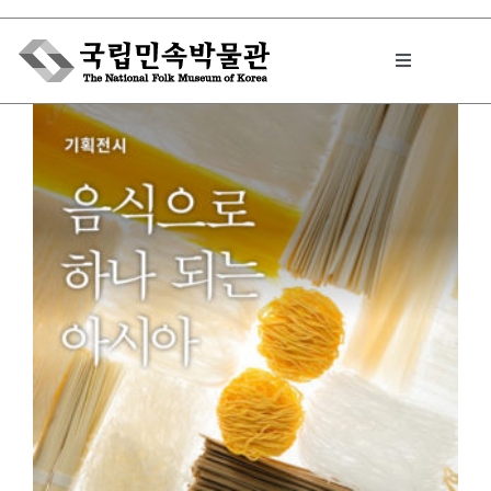
Skip
to
Toggle
content
Navigation
박물관에서는
민속이야기
민속 인사이드
원문보기 PDF