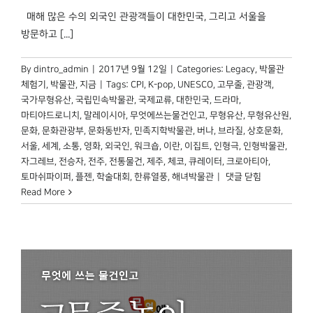
매해 많은 수의 외국인 관광객들이 대한민국, 그리고 서울을
방문하고 [...]
By
dintro_admin
|
2017년 9월 12일
|
Categories:
Legacy
,
박물관
체험기
,
박물관, 지금
|
Tags:
CPI
,
K-pop
,
UNESCO
,
고무줄
,
관광객
,
국가무형유산
,
국립민속박물관
,
국제교류
,
대한민국
,
드라마
,
마티야드로니치
,
말레이시아
,
무엇에쓰는물건인고
,
무형유산
,
무형유산원
,
문화
,
문화관광부
,
문화동반자
,
민족지학박물관
,
버나
,
브라질
,
상호문화
,
서울
,
세계
,
소통
,
영화
,
외국인
,
워크숍
,
이란
,
이집트
,
인형극
,
인형박물관
,
자그레브
,
전승자
,
전주
,
전통물건
,
제주
,
체코
,
큐레이터
,
크로아티아
,
국립민속박물관
토마쉬파이퍼
,
플젠
,
학술대회
,
한류열풍
,
해녀박물관
|
댓글 닫힘
세계를
Read More
만나다