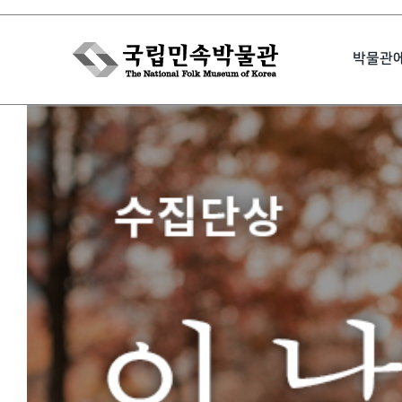
Skip
to
박물관
content