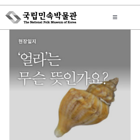
Skip
to
Toggle
content
Navigation
박물관에서는
민속이야기
민속 인사이드
원문보기 PDF