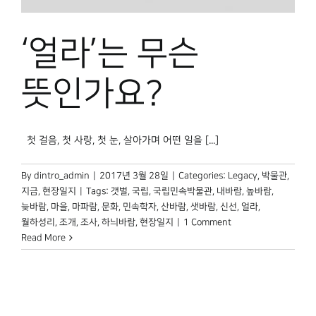
박물관 홈페이지
‘얼라’는 무슨
뜻인가요?
첫 걸음, 첫 사랑, 첫 눈, 살아가며 어떤 일을 [...]
By
dintro_admin
|
2017년 3월 28일
|
Categories:
Legacy
,
박물관,
지금
,
현장일지
|
Tags:
갯벌
,
국립
,
국립민속박물관
,
내바람
,
높바람
,
늦바람
,
마을
,
마파람
,
문화
,
민속학자
,
산바람
,
샛바람
,
신선
,
얼라
,
월하성리
,
조개
,
조사
,
하늬바람
,
현장일지
|
1 Comment
Read More