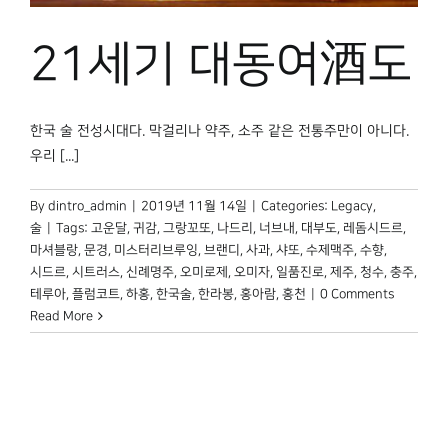
박물관 홈페이지
21세기 대동여酒도
한국 술 전성시대다. 막걸리나 약주, 소주 같은 전통주만이 아니다.
우리 [...]
By
dintro_admin
|
2019년 11월 14일
|
Categories:
Legacy
,
술
|
Tags:
고운달
,
귀감
,
그랑꼬또
,
나드리
,
너브내
,
대부도
,
레돔시드르
,
마셔블랑
,
문경
,
미스터리브루잉
,
브랜디
,
사과
,
샤또
,
수제맥주
,
수향
,
시드르
,
시트러스
,
신례명주
,
오미로제
,
오미자
,
일품진로
,
제주
,
청수
,
충주
,
테루아
,
플럼코트
,
하홍
,
한국술
,
한라봉
,
홍아람
,
홍천
|
0 Comments
Read More