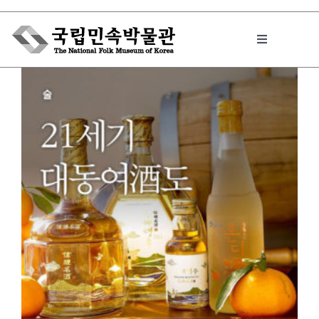
Skip
to
Toggle
content
Navigation
박물관에서는
민속이야기
민속 인사이드
원문보기 PDF