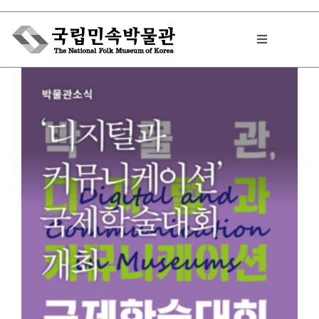
Skip
to
Toggle
content
Navigation
박물관에서는
민속이야기
민속 인사이드
원문보기 PDF