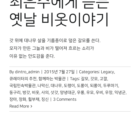
최은수에게 듣는
옛날 비옷이야기
갓 위에 대나무 살을 기름종이로 덮은 갈모를 쓴다.
모자가 만든 그늘과 비가 떨어져 흐르는 소리가
이유 없는 안도감을 준다.
By
dintro_admin
|
2015년 7월 27일
|
Categories:
Legacy
,
큐레이터의 추천
,
함께하는 박물관
|
Tags:
갈모
,
갓모
,
고깔
,
국립민속박물관
,
나막신
,
대나무
,
도랭이
,
도롱이
,
되롱이
,
두루마기
,
둥구리
,
방갓
,
비옷
,
사의
,
삿갓
,
양녕대군
,
우롱
,
우모
,
우비
,
우장
,
익녕군
,
장마
,
장화
,
쥘부채
,
징신
|
3 Comments
Read More