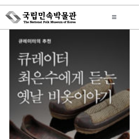
Skip
to
Toggle
content
Navigation
박물관에서는
민속이야기
민속 인사이드
원문보기 PDF