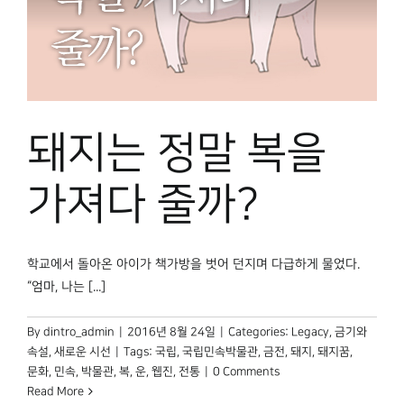
돼지는 정말 복을
가져다 줄까?
학교에서 돌아온 아이가 책가방을 벗어 던지며 다급하게 물었다.
“엄마, 나는 [...]
By
dintro_admin
|
2016년 8월 24일
|
Categories:
Legacy
,
금기와
속설
,
새로운 시선
|
Tags:
국립
,
국립민속박물관
,
금전
,
돼지
,
돼지꿈
,
문화
,
민속
,
박물관
,
복
,
운
,
웹진
,
전통
|
0 Comments
Read More