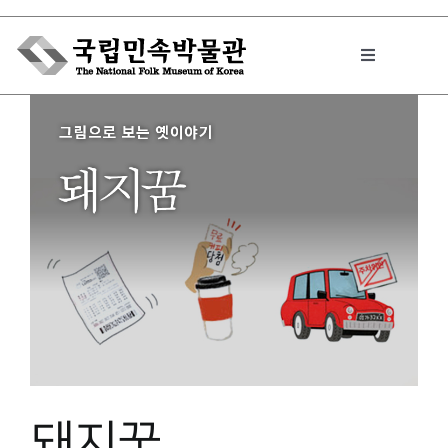
Skip
to
Toggle
content
Navigation
박물관에서는
민속이야기
민속 인사이드
원문보기 PDF
돼지꿈