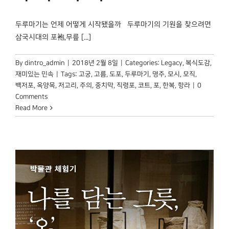
두루마기는 언제 어떻게 시작됐을까 두루마기의 기원을 찾으려면
삼국시대의 포袍,무릎 [...]
By
dintro_admin
|
2018년 2월 8일
|
Categories:
Legacy
,
복식도감
,
재미있는 민속
|
Tags:
고궁
,
고름
,
도포
,
두루마기
,
명주
,
모시
,
모직
,
백저포
,
옥양목
,
저고리
,
주의
,
중치막
,
직령포
,
코트
,
포
,
한복
,
항라
|
0
Comments
Read More