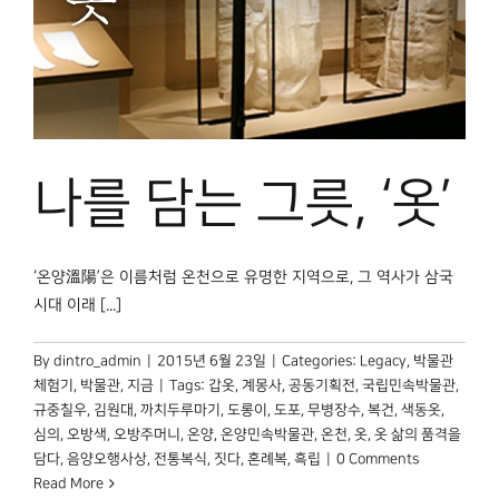
나를 담는 그릇, ‘옷’
‘온양溫陽’은 이름처럼 온천으로 유명한 지역으로, 그 역사가 삼국
시대 이래 [...]
By
dintro_admin
|
2015년 6월 23일
|
Categories:
Legacy
,
박물관
체험기
,
박물관, 지금
|
Tags:
갑옷
,
계몽사
,
공동기획전
,
국립민속박물관
,
규중칠우
,
김원대
,
까치두루마기
,
도롱이
,
도포
,
무병장수
,
복건
,
색동옷
,
심의
,
오방색
,
오방주머니
,
온양
,
온양민속박물관
,
온천
,
옷
,
옷 삶의 품격을
담다
,
음양오행사상
,
전통복식
,
짓다
,
혼례복
,
흑립
|
0 Comments
Read More