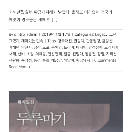
기해년己亥年 황금돼지해가 밝았다. 올해도 어김없이 전국의
해맞이 명소들은 새해 첫 [...]
By
dintro_admin
|
2019년 1월 17일
|
Categories:
Legacy
,
그땐
그랬지
,
재미있는 민속
|
Tags:
경국대전
,
관광객
,
관동팔경
,
금강산
,
기해년
,
낙산사
,
남산
,
도포
,
동해안
,
드라마
,
마케팅
,
만경창파
,
모래시계
,
새해
,
선비
,
소원
,
의유당
,
인산인해
,
일출
,
전망대
,
정동진
,
정철
,
지리산
,
천왕봉
,
총석정
,
풍경
,
풍습
,
해금강
,
해맞이
,
황금돼지
|
0 Comments
Read More