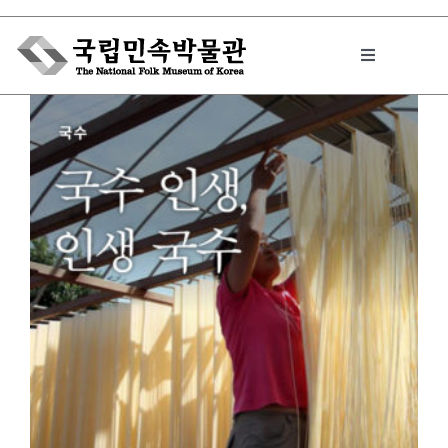
Skip
to
Toggle
content
Navigation
박물관에서는
민속이야기
민속 인사이드
원문보기 PDF