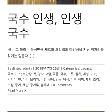
박물관 홈페이지
국수 인생, 인생
국수
‘국수’로 불리는 음식만큼 재료와 조리법의 다양성을 지닌 먹거리를
찾기는 힘들다. [...]
By
dintro_admin
|
2019년 7월 25일
|
Categories:
Legacy
,
국수
|
Tags:
간장
,
갓
,
경사
,
고명
,
국물
,
국수
,
그릇
,
김치
,
대청
,
도포
,
먹거리
,
면
,
미각
,
보리차
,
비법
,
설탕
,
안동
,
애사
,
어른
,
장마
,
제사
,
조리
,
조상
,
종가
,
채반
,
콩가루
,
홍두깨
|
0 Comments
Read More