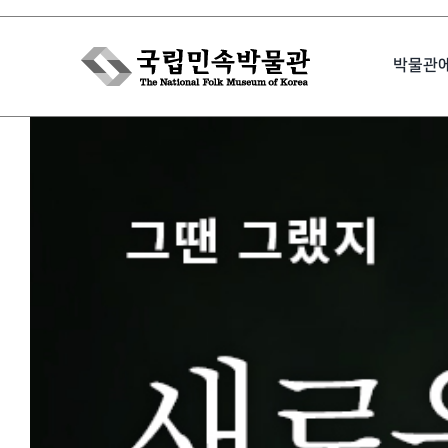
Skip
to
박물관
content