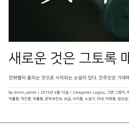
새로운 것은 그토록 
전화벨이 울리는 것으로 시작되는 소설이 있다. 안주인은 기대에 차
By
dintro_admin
|
2015년 4월 15일
|
Categories:
Legacy
,
그땐 그랬지
,
덕률풍
,
덕진풍
,
득률풍
,
문학속민속
,
보급
,
사치품
,
소설가
,
아내
,
어화통
,
염상섭