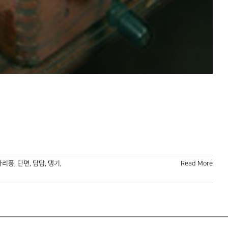
다리풍
,
단편
,
담담
,
댕기
,
Read More