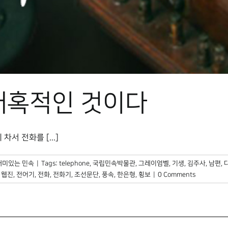
매혹적인 것이다
서 전화를 [...]
재미있는 민속
|
Tags:
telephone
,
국립민속박물관
,
그레이엄벨
,
기생
,
김주사
,
남편
,
,
웹진
,
전어기
,
전화
,
전화기
,
조선문단
,
풍속
,
한은형
,
횡보
|
0 Comments