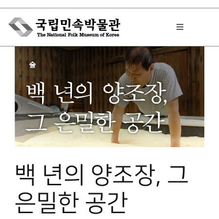
Skip
to
Toggle
content
Navigation
박물관에서는
민속이야기
민속 인사이드
백 년의 양조장, 그
원문보기 PDF
은밀한 공간