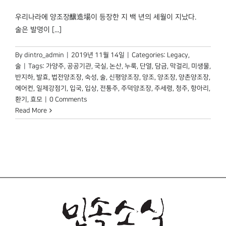
박물관 홈페이지
우리나라에 양조장釀造場이 등장한 지 백 년의 세월이 지났다.
술은 발명이 [...]
By
dintro_admin
|
2019년 11월 14일
|
Categories:
Legacy
,
술
|
Tags:
가양주
,
공공기관
,
국실
,
논산
,
누룩
,
단열
,
담금
,
막걸리
,
미생물
,
반지하
,
발효
,
법전양조장
,
숙성
,
술
,
신평양조장
,
양조
,
양조장
,
양촌양조장
,
에어컨
,
일제강점기
,
입국
,
입상
,
전통주
,
주덕양조장
,
주세령
,
청주
,
항아리
,
환기
,
효모
|
0 Comments
Read More