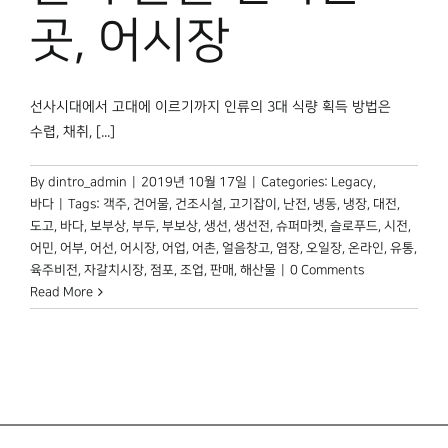
박물관 홈페이지
곳, 어시장
선사시대에서 고대에 이르기까지 인류의 3대 식량 획득 방법은
수렵, 채취, [...]
By
dintro_admin
|
2019년 10월 17일
|
Categories:
Legacy
,
바다
|
Tags:
객주
,
건어물
,
건조시설
,
고기잡이
,
난전
,
냉동
,
냉장
,
대전
,
도고
,
바다
,
보부상
,
부두
,
부보상
,
생선
,
생선전
,
슈퍼마켓
,
슬로푸드
,
시전
,
어민
,
어부
,
어선
,
어시장
,
어업
,
어촌
,
얼음창고
,
염장
,
오일장
,
온라인
,
유통
,
육주비전
,
자갈치시장
,
점포
,
조업
,
판매
,
해산물
|
0 Comments
Read More