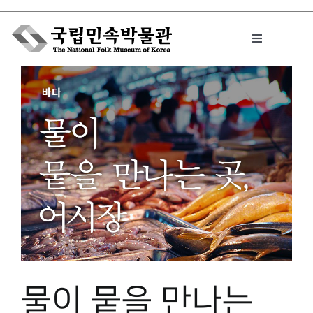
Skip
to
Toggle
content
Navigation
박물관에서는
민속이야기
민속 인사이드
원문보기 PDF
물이 뭍을 만나는